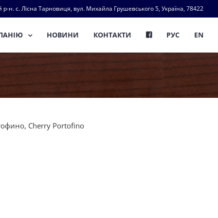
 р-н. с. Лісна Тарновиця, вул. Михайла Грушевського 5, Україна, 78422
ПАНІЮ
НОВИНИ
КОНТАКТИ
РУС
EN
фино, Cherry Portofino