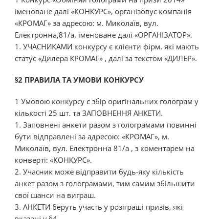
іменоване далі «КОНКУРС», організовує компанія
«КРОМАГ» за адресою: м. Миколаїв, вул.
Електронна,81/а, іменоване далі «ОРГАНІЗАТОР».
1. УЧАСНИКАМИ конкурсу є клієнти фірм, які мають
статус «Дилера КРОМАГ» , далі за текстом «ДИЛЕР».
§2 ПРАВИЛА ТА УМОВИ КОНКУРСУ
1 Умовою конкурсу є збір оригінальних голограм у
кількості 25 шт. та ЗАПОВНЕННЯ АНКЕТИ.
1. Заповнені анкети разом з голограмами повинні
бути відправлені за адресою: «КРОМАГ», м.
Миколаїв, вул. Електронна 81/а , з коментарем на
конверті: «КОНКУРС».
2. Учасник може відправити будь-яку кількість
анкет разом з голограмами, тим самим збільшити
свої шанси на виграш.
3. АНКЕТИ беруть участь у розіграші призів, які
вказані у §4.