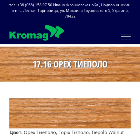
Skip
тел: +38 (068) 158 07 50 Ивано-Франковская обл., Надворнянский
to
р-н. с. Лесная Тарновица, ул. Михаила Грушевского 5, Украина,
78422
content
17.16 ОРЕХ ТИЕПОЛО
Цвет:
Орех Тиеполо, Горіх Тієполо, Tiepolo Walnut