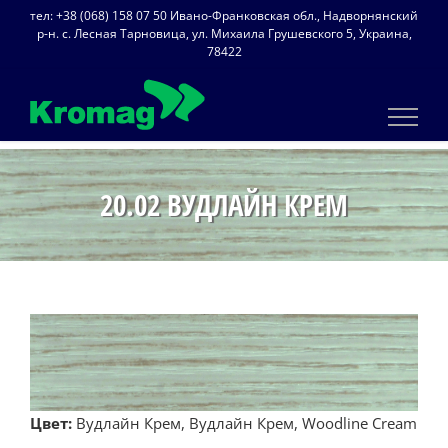
Skip
тел: +38 (068) 158 07 50 Ивано-Франковская обл., Надворнянский
to
р-н. с. Лесная Тарновица, ул. Михаила Грушевского 5, Украина,
78422
content
20.02 ВУДЛАЙН КРЕМ
Цвет:
Вудлайн Крем, Вудлайн Крем, Woodline Cream