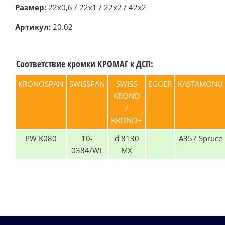
Размер:
22х0,6 / 22х1 / 22х2 / 42х2
Артикул:
20.02
Соответствие кромки КРОМАГ к ДСП:
KRONOSPAN
SWISSPAN
SWISS
EGGER
KASTAMONU
KRONO
/
KRONO+
PW K080
10-
d 8130
A357 Spruce
0384/WL
MX