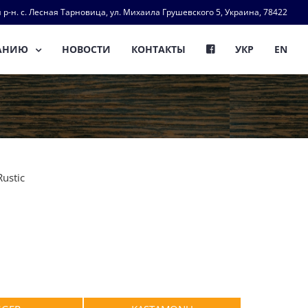
 р-н. с. Лесная Тарновица, ул. Михаила Грушевского 5, Украина, 78422
АНИЮ
НОВОСТИ
КОНТАКТЫ
УКР
EN
Rustic