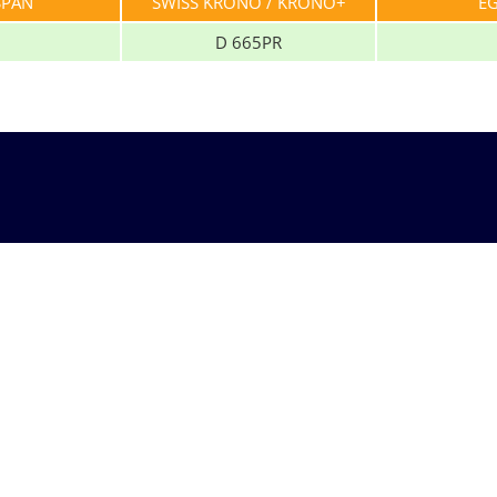
SPAN
SWISS KRONO / KRONO+
E
D 665PR