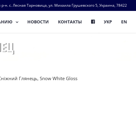
 р-н. с. Лесная Тарновица, ул. Михаила Грушевского 5, Украина, 78422
АНИЮ
НОВОСТИ
КОНТАКТЫ
УКР
EN
НЕЦ
ніжний Глянець, Snow White Gloss